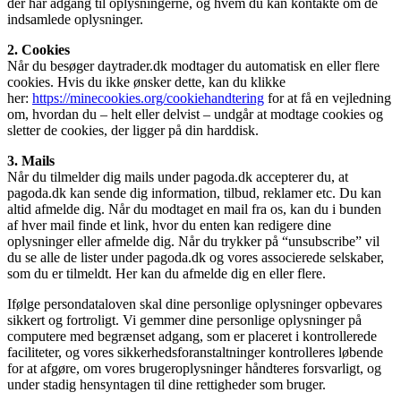
der har adgang til oplysningerne, og hvem du kan kontakte om de
indsamlede oplysninger.
2. Cookies
Når du besøger daytrader.dk modtager du automatisk en eller flere
cookies. Hvis du ikke ønsker dette, kan du klikke
her:
https://minecookies.org/cookiehandtering
for at få en vejledning
om, hvordan du – helt eller delvist – undgår at modtage cookies og
sletter de cookies, der ligger på din harddisk.
3. Mails
Når du tilmelder dig mails under pagoda.dk accepterer du, at
pagoda.dk kan sende dig information, tilbud, reklamer etc. Du kan
altid afmelde dig. Når du modtaget en mail fra os, kan du i bunden
af hver mail finde et link, hvor du enten kan redigere dine
oplysninger eller afmelde dig. Når du trykker på “unsubscribe” vil
du se alle de lister under pagoda.dk og vores associerede selskaber,
som du er tilmeldt. Her kan du afmelde dig en eller flere.
Ifølge persondataloven skal dine personlige oplysninger opbevares
sikkert og fortroligt. Vi gemmer dine personlige oplysninger på
computere med begrænset adgang, som er placeret i kontrollerede
faciliteter, og vores sikkerhedsforanstaltninger kontrolleres løbende
for at afgøre, om vores brugeroplysninger håndteres forsvarligt, og
under stadig hensyntagen til dine rettigheder som bruger.