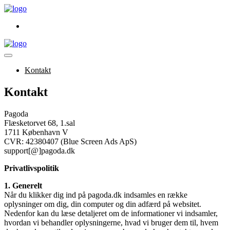
Spring
til
Kontakt
indhold
Menu
Toggle
Kontakt
Kontakt
Pagoda
Flæsketorvet 68, 1.sal
1711 København V
CVR: 42380407 (Blue Screen Ads ApS)
support[@]pagoda.dk
Privatlivspolitik
1. Generelt
Når du klikker dig ind på pagoda.dk indsamles en række
oplysninger om dig, din computer og din adfærd på websitet.
Nedenfor kan du læse detaljeret om de informationer vi indsamler,
hvordan vi behandler oplysningerne, hvad vi bruger dem til, hvem